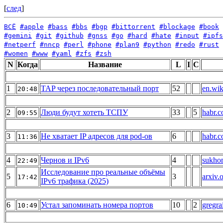
[
след
]
ВСЁ
#apple
#bass
#bbs
#bgp
#bittorrent
#blockage
#book
#gemini
#git
#github
#gnss
#go
#hard
#hate
#input
#ipfs
#netperf
#nncp
#perl
#phone
#plan9
#python
#redo
#rust
#women
#www
#yaml
#zfs
#zsh
N
Когда
Название
L
I
C
1
TAP через последовательный порт
52
en.wik
20:48
2
Люди будут хотеть ТСПУ
33
5
habr.
09:55
3
Не хватает IP адресов для pod-ов
6
habr.
11:36
4
Чернов и IPv6
4
sukhom
22:49
Исследование про реальные объёмы
5
3
arxiv.
17:42
IPv6 трафика (2025)
6
Устал запоминать номера портов
10
2
gregra
10:49