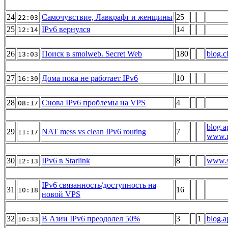
24
Самочувствие, Лавкрафт и женщины
25
22:03
25
IPv6 вернулся
14
12:14
26
Поиск в smolweb. Secret Web
180
blog.c
13:03
27
Дома пока не работает IPv6
10
16:30
28
Снова IPv6 проблемы на VPS
4
08:17
blog.a
29
NAT mess vs clean IPv6 routing
7
11:17
www.r
30
IPv6 в Starlink
8
www.s
12:13
IPv6 связанность/доступность на
31
16
10:18
новой VPS
32
В Азии IPv6 преодолел 50%
3
1
blog.a
10:33