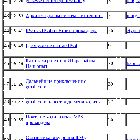
42
git.sesse.net теперь IPv6-only
3
blog.s
12:20
43
Архитектура экосистемы интернета
7
ii.org.
12:53
44
IPv6 vs IPv4 от Етайп провайдера
26
etype.
15:41
45
Где я уже не в теме IPv4
9
16:45
Как стажёр не стал ИТ-разрабом.
46
70
habr.
10:29
Наш опыт
Дальнейшие приключения с
47
39
11:26
gmail.com
48
gmail.com перестал до меня ходить
27
23:47
Почта не ходила из-за VPS
49
56
10:55
провайдера
Статистика внедрения IPv6,