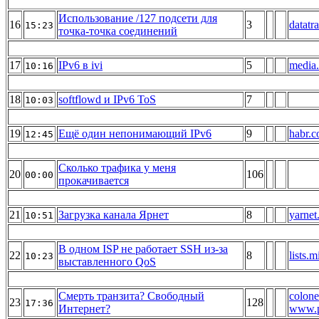
Использование /127 подсети для
16
3
datatra
15:23
точка-точка соединений
17
IPv6 в ivi
5
media.
10:16
18
softflowd и IPv6 ToS
7
10:03
19
Ещё один непонимающий IPv6
9
habr.
12:45
Сколько трафика у меня
20
106
00:00
прокачивается
21
Загрузка канала Ярнет
8
yarnet
10:51
В одном ISP не работает SSH из-за
22
8
lists.m
10:23
выставленного QoS
Смерть транзита? Свободный
colone
23
128
17:36
Интернет?
www.p