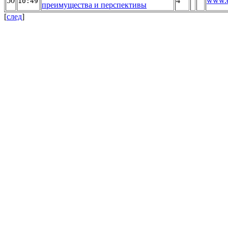
50
4
www.e
10:49
преимущества и перспективы
[
след
]