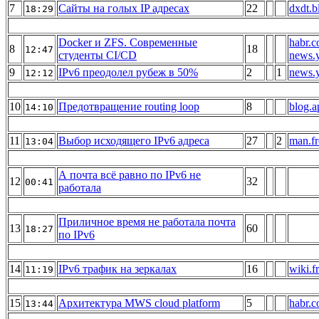
7
Сайты на голых IP адресах
22
dxdt.b
18:29
Docker и ZFS. Современные
habr.
8
18
12:47
студенты CI/CD
news.
9
IPv6 преодолел рубеж в 50%
2
1
news.
12:12
10
Предотвращение routing loop
8
blog.a
14:10
11
Выбор исходящего IPv6 адреса
27
2
man.fr
13:04
А почта всё равно по IPv6 не
12
32
00:41
работала
Приличное время не работала почта
13
60
18:27
по IPv6
14
IPv6 трафик на зеркалах
16
wiki.f
11:19
15
Архитектура MWS cloud platform
5
habr.
13:44