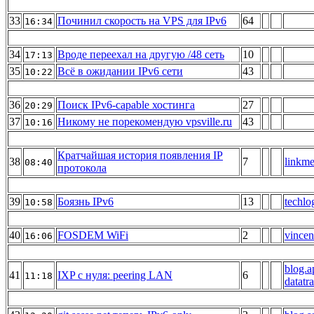
33
Починил скорость на VPS для IPv6
64
16:34
34
Вроде переехал на другую /48 сеть
10
17:13
35
Всё в ожидании IPv6 сети
43
10:22
36
Поиск IPv6-capable хостинга
27
20:29
37
Никому не порекомендую vpsville.ru
43
10:16
Кратчайшая история появления IP
38
7
linkme
08:40
протокола
39
Боязнь IPv6
13
techlo
10:58
40
FOSDEM WiFi
2
vincen
16:06
blog.a
41
IXP с нуля: peering LAN
6
11:18
datatra