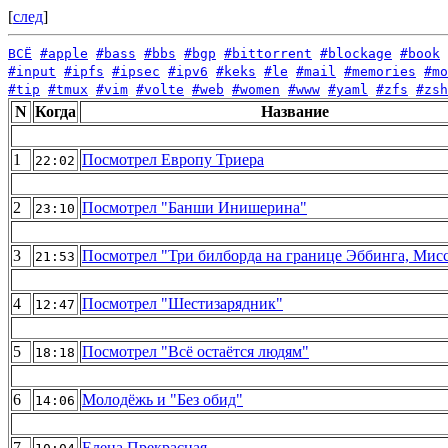
[
след
]
ВСЁ
#apple
#bass
#bbs
#bgp
#bittorrent
#blockage
#book
#input
#ipfs
#ipsec
#ipv6
#keks
#le
#mail
#memories
#mo
#tip
#tmux
#vim
#volte
#web
#women
#www
#yaml
#zfs
#zsh
N
Когда
Название
1
Посмотрел Европу Триера
22:02
2
Посмотрел "Банши Инишерина"
23:10
3
Посмотрел "Три билборда на границе Эббинга, Мис
21:53
4
Посмотрел "Шестизарядник"
12:47
5
Посмотрел "Всё остаётся людям"
18:18
6
Молодёжь и "Без обид"
14:06
7
Елена Прекрасная