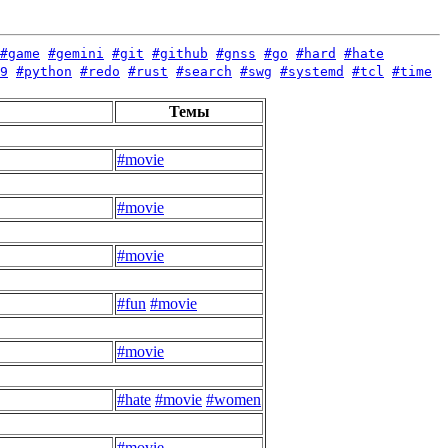
#game
#gemini
#git
#github
#gnss
#go
#hard
#hate
9
#python
#redo
#rust
#search
#swg
#systemd
#tcl
#time
Темы
#movie
#movie
#movie
#fun
#movie
#movie
#hate
#movie
#women
#movie