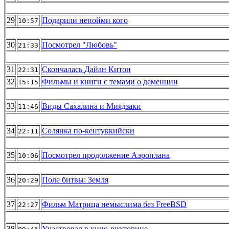
29
Подарили непойми кого
10:57
30
Посмотрел "Любовь"
21:33
31
Скончалась Дайан Китон
22:31
32
Фильмы и книги с темами о деменции
15:15
33
Виды Сахалина и Миядзаки
11:46
34
Солянка по-кентуккийски
22:11
35
Посмотрел продолжение Аэроплана
10:06
36
Поле битвы: Земля
20:29
37
Фильм Матрица немыслима без FreeBSD
22:27
38
Участвовал в кино-викторине