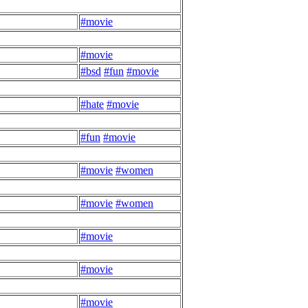
#movie
#movie
#bsd
#fun
#movie
#hate
#movie
#fun
#movie
#movie
#women
#movie
#women
#movie
#movie
#movie