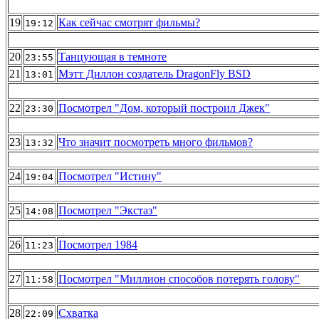
19
Как сейчас смотрят фильмы?
19:12
20
Танцующая в темноте
23:55
21
Мэтт Диллон создатель DragonFly BSD
13:01
22
Посмотрел "Дом, который построил Джек"
23:30
23
Что значит посмотреть много фильмов?
13:32
24
Посмотрел "Истину"
19:04
25
Посмотрел "Экстаз"
14:08
26
Посмотрел 1984
11:23
27
Посмотрел "Миллион способов потерять голову"
11:58
28
Схватка
22:09