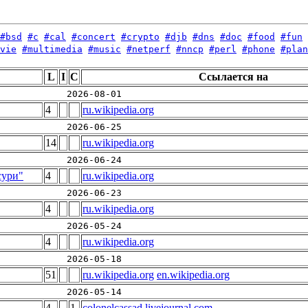
#bsd
#c
#cal
#concert
#crypto
#djb
#dns
#doc
#food
#fun
vie
#multimedia
#music
#netperf
#nncp
#perl
#phone
#plan
L
I
C
Ссылается на
2026-08-01
4
ru.wikipedia.org
2026-06-25
14
ru.wikipedia.org
2026-06-24
сури"
4
ru.wikipedia.org
2026-06-23
4
ru.wikipedia.org
2026-05-24
4
ru.wikipedia.org
2026-05-18
51
ru.wikipedia.org
en.wikipedia.org
2026-05-14
4
1
colonelcassad.livejournal.com