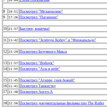
10:04
8
Посмотрел "Меланхолию"
19:51
9
Посмотрел "Паганини"
17:26
10
Быстрее, кошечка!
21:57
11
Посмотрел "Зелёную Кобру" и "Фицкаральдо"
13:42
12
Посмотрел Безумного Макса
23:29
13
Посмотрел "Войцек"
11:57
14
Посмотрел "Асы в небе"
11:55
15
Посмотрел "Агирре, гнев божий"
11:45
16
Посмотрел Танкистку
11:41
17
Посмотрел Ангел-А
11:38
18
Посмотрел документальные фильмы про The Rutles
22:56