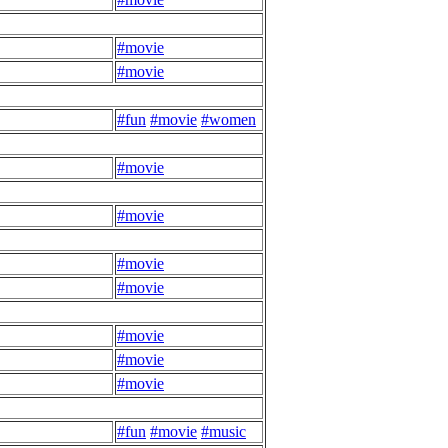
#movie
#movie
#fun
#movie
#women
#movie
#movie
#movie
#movie
#movie
#movie
#movie
#fun
#movie
#music