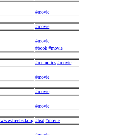
#movie
#movie
#movie
#book
#movie
#memories
#movie
#movie
#movie
#movie
www.freebsd.org
#bsd
#movie
#movie