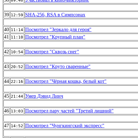
09:46
39
SHA-256, RSA в Симпсонах
12:59
40
Посмотрел "Зеркало для героя"
11:14
41
Посмотрел "Крупный план"
11:10
42
Посмотрел "Сквозь снег"
10:54
43
Посмотрел "Круто сваренные"
20:52
44
Посмотрел "Чёрная кошка, белый кот"
22:16
45
Умер Дэвид Линч
21:44
46
Посмотрел пару частей "Третий лишний"
13:03
47
Посмотрел "Чунгкингский экспресс"
14:52