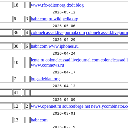
18
www.rfc-editor.org
dxdt.blog
2026-05-12
6
3
habr.com
ru.wikipedia.org
2026-05-06
36
4
colonelcassad.livejournal.com
colonelcassad.livejour
2026-04-29
30
6
habr.com
www.iphones.ru
2026-04-24
lenta.ru
colonelcassad.livejournal.com
colonelcassad.
10
www.comnews.ru
2026-04-17
7
bugs.debian.org
2026-04-13
41
2026-04-09
12
2
www.opennet.ru
sourceforge.net
news.ycombinator.
2026-03-01
13
habr.com
2026-02-19