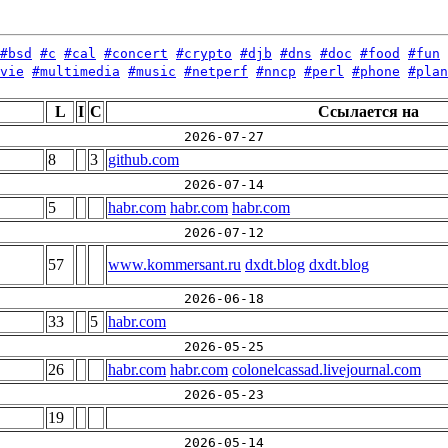
#bsd
#c
#cal
#concert
#crypto
#djb
#dns
#doc
#food
#fun
vie
#multimedia
#music
#netperf
#nncp
#perl
#phone
#plan
L
I
C
Ссылается на
2026-07-27
8
3
github.com
2026-07-14
5
habr.com
habr.com
habr.com
2026-07-12
57
www.kommersant.ru
dxdt.blog
dxdt.blog
2026-06-18
33
5
habr.com
2026-05-25
26
habr.com
habr.com
colonelcassad.livejournal.com
2026-05-23
19
2026-05-14