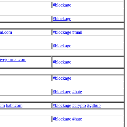
#blockage
#blockage
nal.com
#blockage
#mail
#blockage
livejournal.com
#blockage
#blockage
#blockage
#hate
com
habr.com
#blockage
#crypto
#github
#blockage
#hate