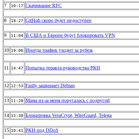
7
Скачивание RFC
10:17
8
GitHub скоро будет недоступен
18:27
9
В США и Европе будут блокировать VPN
11:04
10
Иногда трафик уходит за рубеж
19:06
11
Попытка теракта руководства РКН
14:47
12
Fastly защищает Debian
12:53
13
Мама из-за меня поругалась с подругой
11:28
14
Блокировка VeraCrypt, WireGuard, Telega
15:30
15
РКН под DDoS
10:41