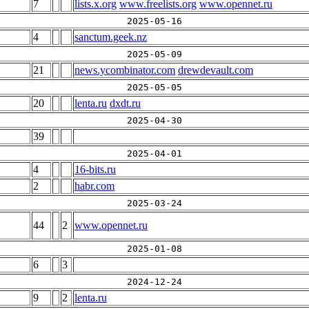
7
lists.x.org
www.freelists.org
www.opennet.ru
2025-05-16
4
sanctum.geek.nz
2025-05-09
21
news.ycombinator.com
drewdevault.com
2025-05-05
20
lenta.ru
dxdt.ru
2025-04-30
39
2025-04-01
4
16-bits.ru
2
habr.com
2025-03-24
44
2
www.opennet.ru
2025-01-08
6
3
2024-12-24
9
2
lenta.ru