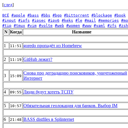
[
след
]
ВСЁ
#apple
#bass
#bbs
#bgp
#bittorrent
#blockage
#book
#input
#ipfs
#ipsec
#ipv6
#keks
#le
#mail
#memories
#mo
#tip
#tmux
#vim
#volte
#web
#women
#www
#yaml
#zfs
#zsh
N
Когда
Название
1
goredo пропадёт из Homebrew
11:51
2
GitHub лежит?
11:19
Снова про деградацию поисковиков, уничтоженный
3
15:09
Интернет
4
Люди будут хотеть ТСПУ
09:55
5
Обязательная геолокация для банков. Выбор IM
10:57
6
BASS distfiles в Splinternet
21:48