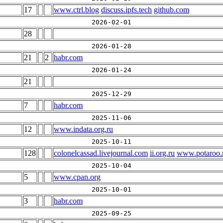
17
www.ctrl.blog
discuss.ipfs.tech
github.com
2026-02-01
28
2026-01-28
21
2
habr.com
2026-01-24
21
2025-12-29
7
habr.com
2025-11-06
12
www.indata.org.ru
2025-10-11
128
colonelcassad.livejournal.com
ii.org.ru
www.potaroo.
2025-10-04
5
www.cpan.org
2025-10-01
3
habr.com
2025-09-25