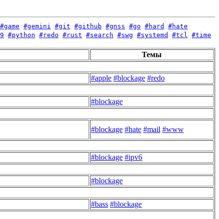
#game
#gemini
#git
#github
#gnss
#go
#hard
#hate
9
#python
#redo
#rust
#search
#swg
#systemd
#tcl
#time
Темы
#apple
#blockage
#redo
#blockage
#blockage
#hate
#mail
#www
#blockage
#ipv6
#blockage
#bass
#blockage