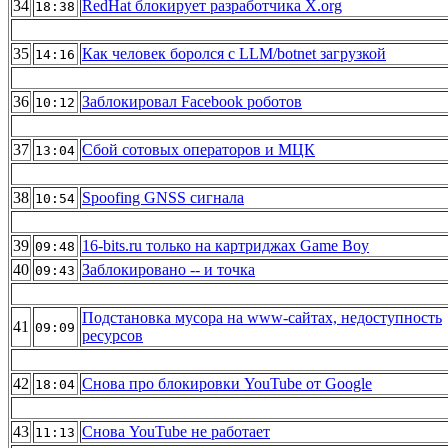
34
RedHat блокирует разработчика X.org
18:38
35
Как человек боролся с LLM/botnet загрузкой
14:16
36
Заблокировал Facebook роботов
10:12
37
Сбой сотовых операторов и МЦК
13:04
38
Spoofing GNSS сигнала
10:54
39
16-bits.ru только на картриджах Game Boy
09:48
40
Заблокировано -- и точка
09:43
Подстановка мусора на www-сайтах, недоступность
41
09:09
ресурсов
42
Снова про блокировки YouTube от Google
18:04
43
Снова YouTube не работает
11:13