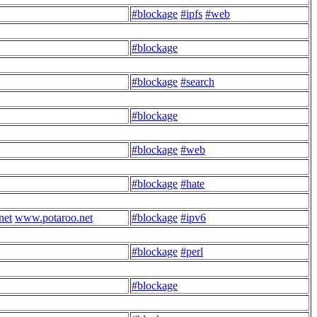
#blockage
#ipfs
#web
#blockage
#blockage
#search
#blockage
#blockage
#web
#blockage
#hate
net
www.potaroo.net
#blockage
#ipv6
#blockage
#perl
#blockage