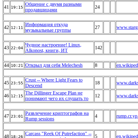
Общение с двумя разными
41
24
19:15
продавщицами
Информация откуда
42
27
www.starg
12:11
музыкальные группы
Чудное настроение! Linux,
43
142
22:04
Alkonost, книги, ИТ
44
Открыл для себя Melechesh
8
en.wikiped
10:21
Crust -- Where Light Fears to
45
18
www.darks
23:55
Descend
The Dillinger Escape Plan не
46
12
www.darks
12:15
понимают чего их слушать то
Развлечение криптографов на
47
4
rump.cr.yp
23:01
Rump sessions
Carcass "Reek Of Putrefaction" --
48
5
en.wikiped
18:26