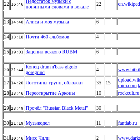
Недостаток музыки с
22
22
en.wikiped
16:46
понятными словами в вокале
23
Алиса и моя музыка
6
14:48
24
Почти 460 альбомов
4
13:18
25
Заценил всякого RUBM
6
19:01
Конец drum'n'bass gigolo
26
4
www.hitkil
21:44
goregrind
upload.wik
27
Логотипы групп, обложки
35
15
14:20
mira.com
k
28
Переоткрытие Арконы
10
rockcult.ru
13:46
29
Прочёл "Russian Black Metal"
30
23:49
30
Музыкодел
11
fantlab.ru
21:19
31
Мисс Чили
2
www.darks
10:46