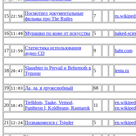
Посмотрел документальные
15
7
ru.wikiped
22:56
фильмы про The Rutles
16
Мурашки по коже от искусства
5
naked-scie
11:49
Статистика использования
17
9
habr.com
12:59
аудио CD
Slaughter to Prevail и Behemoth в
18
5
lenta.ru
20:47
Турции
19
Да, да, я дружелюбный
68
11:03
Trelldom, Taake, Vemod,
en.wikiped
20
11
16:45
Pantheon I, Koldbrann, Ragnarok
en.wikiped
21
Познакомился с Tsjuder
5
en.wikiped
12:24