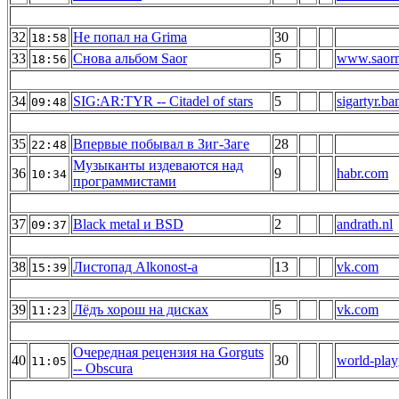
32
Не попал на Grima
30
18:58
33
Снова альбом Saor
5
www.saor
18:56
34
SIG:AR:TYR -- Citadel of stars
5
sigartyr.b
09:48
35
Впервые побывал в Зиг-Заге
28
22:48
Музыканты издеваются над
36
9
habr.com
10:34
программистами
37
Black metal и BSD
2
andrath.nl
09:37
38
Листопад Alkonost-а
13
vk.com
15:39
39
Лёдъ хорош на дисках
5
vk.com
11:23
Очередная рецензия на Gorguts
40
30
world-play
11:05
-- Obscura