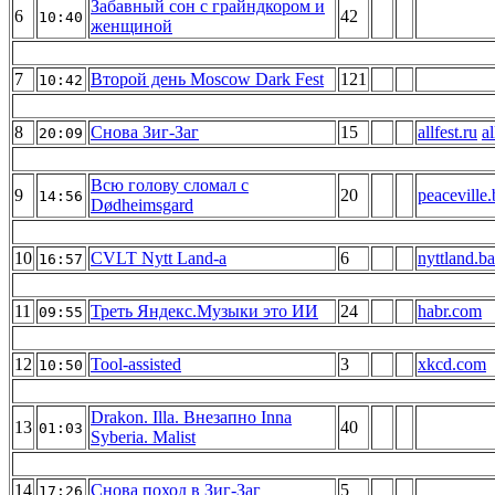
Забавный сон с грайндкором и
6
42
10:40
женщиной
7
Второй день Moscow Dark Fest
121
10:42
8
Снова Зиг-Заг
15
allfest.ru
al
20:09
Всю голову сломал с
9
20
peacevill
14:56
Dødheimsgard
10
CVLT Nytt Land-а
6
nyttland.
16:57
11
Треть Яндекс.Музыки это ИИ
24
habr.com
09:55
12
Tool-assisted
3
xkcd.com
10:50
Drakon. Illa. Внезапно Inna
13
40
01:03
Syberia. Malist
14
Снова поход в Зиг-Заг
5
17:26