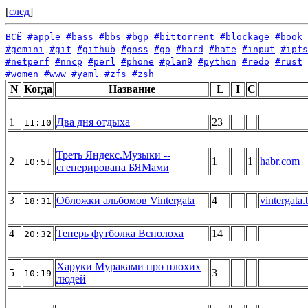
[
след
]
ВСЁ
#apple
#bass
#bbs
#bgp
#bittorrent
#blockage
#book
#gemini
#git
#github
#gnss
#go
#hard
#hate
#input
#ipfs
#netperf
#nncp
#perl
#phone
#plan9
#python
#redo
#rust
#women
#www
#yaml
#zfs
#zsh
N
Когда
Название
L
I
C
1
Два дня отдыха
23
11:10
Треть Яндекс.Музыки --
2
1
1
habr.com
10:51
сгенерирована БЯМами
3
Обложки альбомов Vintergata
4
vintergat
18:31
4
Теперь футболка Всполоха
14
20:32
Харуки Мураками про плохих
5
3
10:19
людей