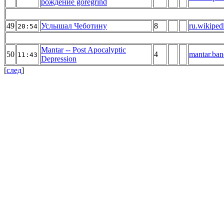
рождение goregrind
49
Услышал Чеботину
8
ru.wikiped
20:54
Mantar -- Post Apocalyptic
50
4
mantar.ba
11:43
Depression
[
след
]