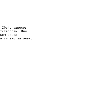
 IPv4, адресов

тсталость. Или

ком видел

о сильно заточено
