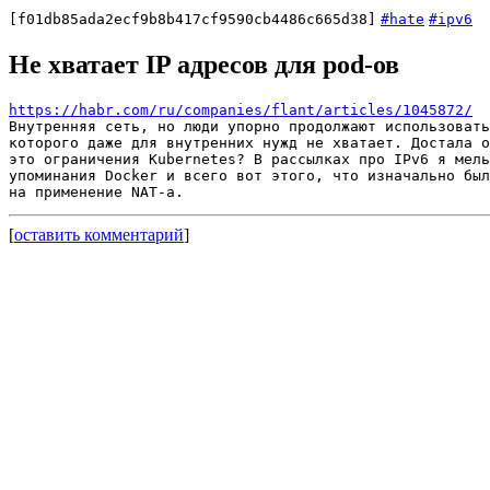
[f01db85ada2ecf9b8b417cf9590cb4486c665d38]
#hate
#ipv6
Не хватает IP адресов для pod-ов
https://habr.com/ru/companies/flant/articles/1045872/
Внутренняя сеть, но люди упорно продолжают использовать
которого даже для внутренних нужд не хватает. Достала о
это ограничения Kubernetes? В рассылках про IPv6 я мель
упоминания Docker и всего вот этого, что изначально был
[
оставить комментарий
]