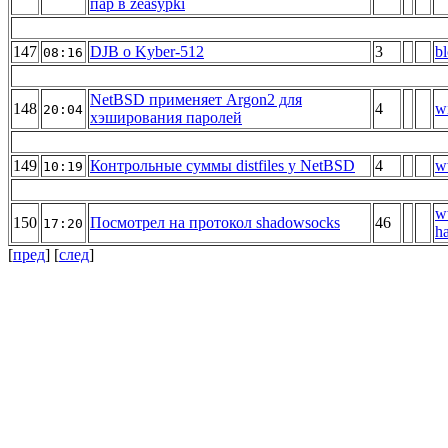
пар в zeasypki
147
DJB о Kyber-512
3
bl
08:16
NetBSD применяет Argon2 для
148
4
w
20:04
хэширования паролей
149
Контрольные суммы distfiles у NetBSD
4
w
10:19
w
150
Посмотрел на протокол shadowsocks
46
17:20
h
[
пред
] [
след
]