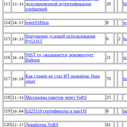
113
долговременной аутентификации
20
b
13:33
сообщений
114
regreSSHion
8
w
18:57
Нарушение условий использования
115
6
2
h
18:23
PyGOST
NIST то, оказывается, рекомендует
116
21
sc
16:24
Balloon
Как стажёр не стал ИТ-разрабом. Наш
117
70
h
10:29
опыт
118
Миллионы пакетов через VoRS
25
11:33
119
Ed25519 сертификаты и macOS
8
s
10:04
120
Доработки VoRS
41
22:17