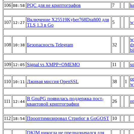
106
PQC для не криптографов
7
ke
08:58
Включение X25519Kyber768Draft00 для
107
5
w
12:27
TLS 1.3 в Go
w
108
Безопасность Telegram
32
dx
10:38
bl
109
Signal vs XMPP+OMEMO
11
s
12:05
o
110
Лживая миссия OpenSSL
38
1
10:11
w
В GnuPG появилась поддержка пост-
111
26
nt
12:44
квантовой криптографии
112
Прооптимизировал Стрибог в GoGOST
10
18:54
DKIM никогда не предназначался для