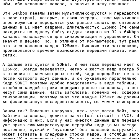
нём, ибо усложняет железо, а значит и цену повышает.

Эти 64Kbps каналы затем мультиплексируются и передаются
в паре стран), которые, в свою очередь, тоже мультиплек
агрегируются и передаются уже дальше вплоть до оптоволо
данных в E1 идёт кадрами, длительностью 125мкс (те самы
находится по одному байту от/для каждого из 32-х 64Kbps
каналов используется для синхронизации и управления. Оч
значит и дёшево. Но, в отличии от компьютеров, тут реал
ото всех каналов каждые 125мкс. Никаких эти заголовков,
произвольного времени возможности передачи пакета, как 
сетях.

А дальше это суётся в SONET. В нём тоже передача идёт к
125мкс. Всегда передаётся, чётко и жёстко кадр всегда б
в отличии от компьютерных сетей, кадр передаётся не в в
после которого идут данные, а он буквально параллельно 
Кадр SONET поэтому удобно представлять в виде таблицы, 
столбцов каждой строки передают данные заголовка, а ост
несут сами данные. Часть заголовка, конечно же, содержи
синхронизации, поэтому зная что каждые 125мкс мы должны
же фиксированную последовательность, мы можем ссинхрони
Зачем так? Полезная нагрузка, весь этот поток байт, пер
байтами заголовка, делится на virtual circuit-ы (VC). И
информацию о них. Если у нас имеются данные для передач
уже прямо сию микросекундно передаём кадр (а мы всегда 
постоянно, пускай и "пустышки" без полезной нагрузки), 
может вставить в следующие строки кадра, в столбцы заго
нашем VC и передавать его. То есть, кадр буквально форм