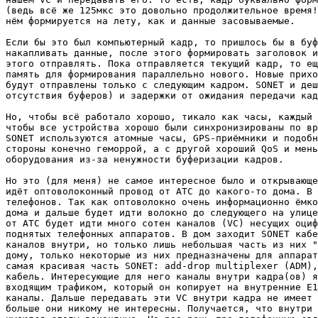
(ведь всё же 125мкс это довольно продолжительное время!
нём формируется на лету, как и данные засовываемые.

Если бы это был компьютерный кадр, то пришлось бы в буф
накапливать данные, после этого формировать заголовок и
этого отправлять. Пока отправляется текущий кадр, то ещ
память для формирования параллельно нового. Новые прихо
будут отправлены только с следующим кадром. SONET и деш
отсутствия буферов) и задержки от ожидания передачи кад
Но, чтобы всё работало хорошо, тикало как часы, каждый 
чтобы все устройства хорошо были синхронизированы по вр
SONET используются атомные часы, GPS-приёмники и подобн
стороны конечно геморрой, а с другой хороший QoS и мень
оборудования из-за ненужности буферизации кадров.

Но это (для меня) не самое интересное было и открывающе
идёт оптоволоконный провод от АТС до какого-то дома. В 
телефонов. Так как оптоволокно очень информационно ёмко
дома и дальше будет идти волокно до следующего на улице
от АТС будет идти много сотен каналов (VC) несущих оциф
поднятых телефонных аппаратов. В дом заходит SONET кабе
каналов внутри, но только лишь небольшая часть из них "
дому, только некоторые из них предназначены для аппарат
самая красивая часть SONET: add-drop multiplexer (ADM),
кабель. Интересующие для него каналы внутри кадра(ов) я
входящим трафиком, который он копирует на внутренние E1
каналы. Дальше передавать эти VC внутри кадра не имеет 
больше они никому не интересны. Получается, что внутри 