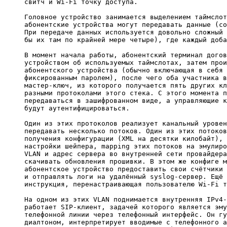
свитч и Wi-Fi точку доступа.

Головное устройство занимается выделением таймслот
абонентские устройства могут передавать данные (со
При передаче данных используется довольно сложный 
бы их там по крайней мере четыре), где каждый доба
В момент начала работы, абонентский терминал догов
устройством об используемых таймслотах, затем прои
абонентского устройства (обычно включающая в себя 
фиксированным паролем), после чего оба участника в
мастер-ключ, из которого получается пять других кл
разными протоколами этого стека. С этого момента п
передаваться в зашифрованном виде, а управляющие к
будут аутентифицироваться.

Один из этих протоколов реализует канальный уровен
передавать несколько потоков. Один из этих потоков
получения конфигурации (XML на десятки килобайт), 
настройки шейпера, mapping этих потоков на эмулиро
VLAN и адрес сервера во внутренней сети провайдера
скачивать обновления прошивки. В этом же конфиге м
абонентское устройство предоставить свои счётчики 
и отправлять логи на удалённый syslog-сервер. Ещё 
инструкция, перенастраивающая пользователю Wi-Fi т
На одном из этих VLAN поднимается внутренняя IPv4-
работает SIP-клиент, задачей которого является эму
телефонной линии через телефонный интерфейс. Он гу
диалтоном, интерпретирует вводимые с телефонного а