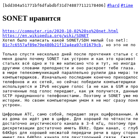
[bdd304a51771bf6dfabdbf31d748877112178406]
#hard
#time
SONET нравится
https://computer.rip/2020-10-02%20so%20net.html
https://en.wikipedia.org/wiki/SONET
81c7c6557af89e79e480b21f12a4ea97c01679cb
, но это не по 
Только спустя несколько дней после прочтения статьи с c
меня дошло почему SONET так устроен и как это красиво! 
статьях всё одно и то же написано что и тут, но иногда 
другими словами преподнести и оно раскроет тебе глаза. 
в мире телекоммуникаций параллельно рулили два мира: те
компьютерщиков. Изначально последним конечно приходилос
телефонов и их сетей, но сейчас победили компьютерщики 
используются и IPv6 несущие голос (а не как в GSM и про
заточенные под голос передают, как уж получится, данные
SCTP придуманного телефонистами. Поэтому и SONET уже мо
истории. Но своим компьютерным умом я не мог сразу поня
устроен.

Цифровые АТС, само собой, передают звук оцифрованным. А
из дома он идёт уже в цифре. Для хорошей по чёткости пе
достаточно акустического канала в 3-4 кГц, поэтому при 
дискретизации достаточно иметь 8kHz. Один канал, с глуб
64Kbps для хорошей несжатой передачи речи в одну сторон
имеет два 64Kbps канала для двусторонней связи. Сжатие 