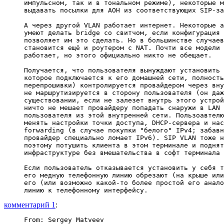
импульсном, так и в тональном режиме), некоторые м
выдавать посылки для АОН из соответствующих SIP-за
А через другой VLAN работает интернет. Некоторые а
умеют делать bridge со свитчом, если конфигурация 
позволяет им это сделать. Но в большинстве случаев
становится ещё и роутером с NAT. Почти все модели 
работает, но этого официально никто не обещает.

Получается, что пользователя вынуждают установить 
которое подключается к его домашней сети, полность
перепрошивки) контролируется провайдером через вну
не маршрутизируется в сторону пользователя (он даж
существовании, если не залезет внутрь этого устрой
ничто не мешает провайдеру попадать снаружи в LAN 
пользователя из этой внутренней сети. Пользоавтелю
менять настройки точки доступа, DHCP-сервера и нас
forwarding (в случае покупки "белого" IPv4; забавн
провайдер специально ломает IPv6). SIP VLAN тоже н
поэтому потушить клиента в этом терминале и поднят
инфраструктуре без вмешательства в софт терминала 
Если пользователь отказывается установить у себя т
его медную телефонную линию обрезают (на крыше или
его (или возможно какой-то более простой его анало
комментарий 1
:
From: Sergey Matveev
