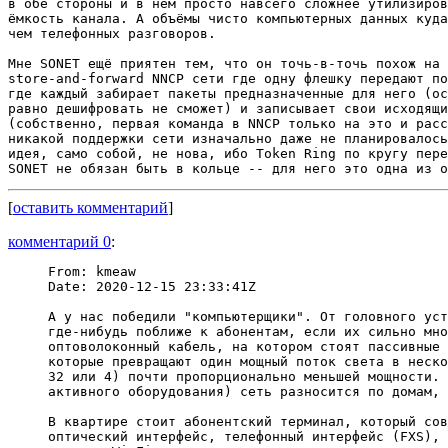
в обе стороны и в нём просто навсего сложнее утилизиров
ёмкость канала. А объёмы чисто компьютерных данных куда
чем телефонных разговоров.

Мне SONET ещё приятен тем, что он точь-в-точь похож на 
store-and-forward NNCP сети где одну флешку передают по
где каждый забирает пакеты предназначенные для него (ос
равно дешифровать не сможет) и записывает свои исходящи
(собственно, первая команда в NNCP только на это и расс
никакой поддержки сети изначально даже не планировалось
идея, само собой, не нова, ибо Token Ring по кругу пере
[
оставить комментарий
]
комментарий 0
:
From: kmeaw

Date: 2020-12-15 23:33:41Z

А у нас победили "компьютерщики". От головного уст
где-нибудь поближе к абонентам, если их сильно мно
оптоволоконный кабель, на котором стоят пассивные 
которые превращают один мощный поток света в неско
32 или 4) почти пропорционально меньшей мощности. 
активного оборудования) сеть разносится по домам, 
В квартире стоит абонентский терминал, который сов
оптический интерфейс, телефонный интерфейс (FXS), 