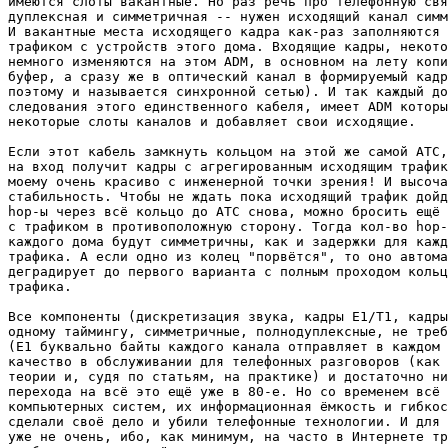
имеются слоты вакантные. Но раз речь про телефонную свя
дуплексная и симметричная -- нужен исходящий канал симм
И вакантные места исходящего кадра как-раз заполняются 
трафиком с устройств этого дома. Входящие кадры, некото
немного изменяются на этом ADM, в основном на лету копи
буфер, а сразу же в оптический канал в формируемый кадр
поэтому и называется синхронной сетью). И так каждый до
следования этого единственного кабеля, имеет ADM которы
некоторые слоты каналов и добавляет свои исходящие.

Если этот кабель замкнуть кольцом на этой же самой АТС,
на вход получит кадры с агрегированным исходящим трафик
моему очень красиво с инженерной точки зрения! И высоча
стабильность. Чтобы не ждать пока исходящий трафик дойд
hop-ы через всё кольцо до АТС снова, можно бросить ещё 
с трафиком в противоположную сторону. Тогда кол-во hop-
каждого дома будут симметричны, как и задержки для кажд
трафика. А если одно из колец "порвётся", то оно автома
деградирует до первого варианта с полным проходом кольц
трафика.

Все компоненты (дискретизация звука, кадры E1/T1, кадры
одному таймингу, симметричные, полнодуплексные, не треб
(E1 буквально байты каждого канала отправляет в каждом 
качество в обслуживании для телефонных разговоров (как 
теории и, судя по статьям, на практике) и достаточно ни
перехода на всё это ещё уже в 80-е. Но со временем всё 
компьютерных систем, их информационная ёмкость и гибкос
сделали своё дело и убили телефонные технологии. И для 
уже не очень, ибо, как минимум, на часто в Интернете тр