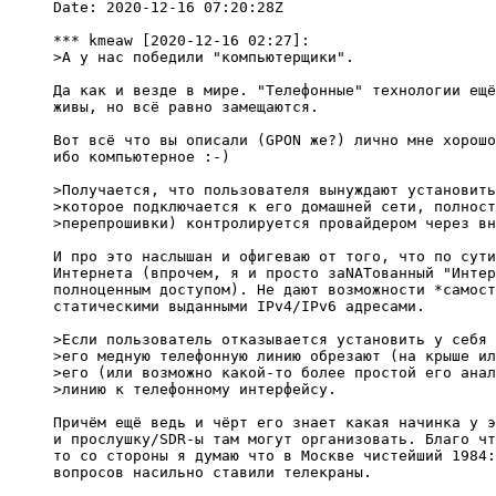
Date: 2020-12-16 07:20:28Z

*** kmeaw [2020-12-16 02:27]:

>А у нас победили "компьютерщики".

Да как и везде в мире. "Телефонные" технологии ещё
живы, но всё равно замещаются.

Вот всё что вы описали (GPON же?) лично мне хорошо
ибо компьютерное :-)

>Получается, что пользователя вынуждают установить
>которое подключается к его домашней сети, полност
>перепрошивки) контролируется провайдером через вн
И про это наслышан и офигеваю от того, что по сути
Интернета (впрочем, я и просто заNATованный "Интер
полноценным доступом). Не дают возможности *самост
статическими выданными IPv4/IPv6 адресами.

>Если пользователь отказывается установить у себя 
>его медную телефонную линию обрезают (на крыше ил
>его (или возможно какой-то более простой его анал
>линию к телефонному интерфейсу.

Причём ещё ведь и чёрт его знает какая начинка у э
и прослушку/SDR-ы там могут организовать. Благо чт
то со стороны я думаю что в Москве чистейший 1984: