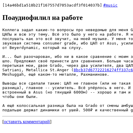
[14a46bd1a518b21f167557d7053acdf3f014037b]
#music
Поаудиофилил на работе
Коллега задал какие-то вопросы про неведомые для меня G
ЦАПы и всю эту тему. Всё это было у него на работе. Я н
послушать как это всё звучит, на моей музыке. У меня то
звуковая система consumer grade, ибо ЦАП от Asus, усили
от Beyerdynamic, который на слуху.

И... был разочарован, ибо ни в какое сравнение с моим з
шло. Предложил своё принести для сравнения. Больше часа
перетыкая мои, двое Grado, через два усилителя, два ЦАП
Satriani, Metallica St.Anger (
8bcb37d67722216274ff337c6
Meshuggah, ещё каком-то металле, Рахманинове.

Выводы все сделали такие: ЦАП не главное (или не такая 
разница), главное -- усилитель. Всё упёрлось в него. И 
встроенный в Asus (но тянущий 600Ом) -- хорошо и там и 
чтобы они были.

А ещё колоссальная разница была на Grado от смены амбуш
[
оставить комментарий
]