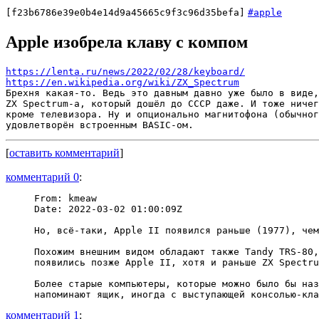
[f23b6786e39e0b4e14d9a45665c9f3c96d35befa]
#apple
Apple изобрела клаву с компом
https://lenta.ru/news/2022/02/28/keyboard/
https://en.wikipedia.org/wiki/ZX_Spectrum
Брехня какая-то. Ведь это давным давно уже было в виде,
ZX Spectrum-а, который дошёл до СССР даже. И тоже ничег
кроме телевизора. Ну и опционально магнитофона (обычног
[
оставить комментарий
]
комментарий 0
:
From: kmeaw

Date: 2022-03-02 01:00:09Z

Но, всё-таки, Apple II появился раньше (1977), чем
Похожим внешним видом обладают также Tandy TRS-80,
появились позже Apple II, хотя и раньше ZX Spectru
Более старые компьютеры, которые можно было бы наз
комментарий 1
: