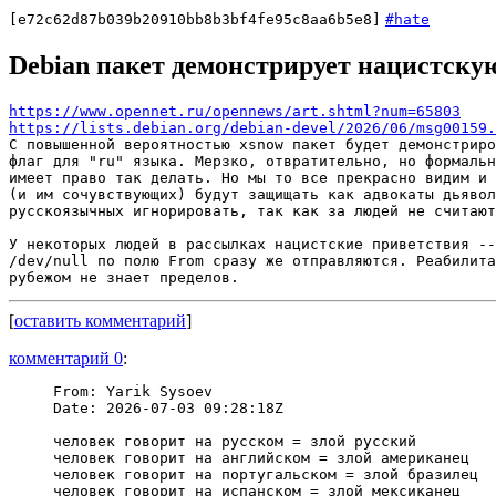
[e72c62d87b039b20910bb8b3bf4fe95c8aa6b5e8]
#hate
Debian пакет демонстрирует нацистску
https://www.opennet.ru/opennews/art.shtml?num=65803
https://lists.debian.org/debian-devel/2026/06/msg00159.
С повышенной вероятностью xsnow пакет будет демонстриро
флаг для "ru" языка. Мерзко, отвратительно, но формальн
имеет право так делать. Но мы то все прекрасно видим и 
(и им сочувствующих) будут защищать как адвокаты дьявол
русскоязычных игнорировать, так как за людей не считают
У некоторых людей в рассылках нацистские приветствия --
/dev/null по полю From сразу же отправляются. Реабилита
[
оставить комментарий
]
комментарий 0
:
From: Yarik Sysoev

Date: 2026-07-03 09:28:18Z

человек говорит на русском = злой русский

человек говорит на английском = злой американец

человек говорит на португальском = злой бразилец

человек говорит на испанском = злой мексиканец
