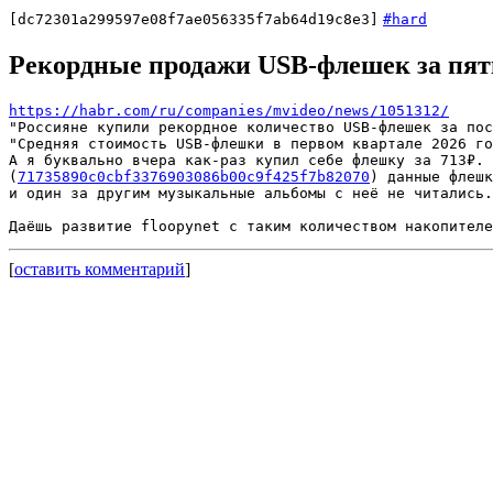
[dc72301a299597e08f7ae056335f7ab64d19c8e3]
#hard
Рекордные продажи USB-флешек за пят
https://habr.com/ru/companies/mvideo/news/1051312/
"Россияне купили рекордное количество USB-флешек за пос
"Средняя стоимость USB-флешки в первом квартале 2026 го
А я буквально вчера как-раз купил себе флешку за 713₽. 
(
71735890c0cbf3376903086b00c9f425f7b82070
) данные флешк
и один за другим музыкальные альбомы с неё не читались.

[
оставить комментарий
]