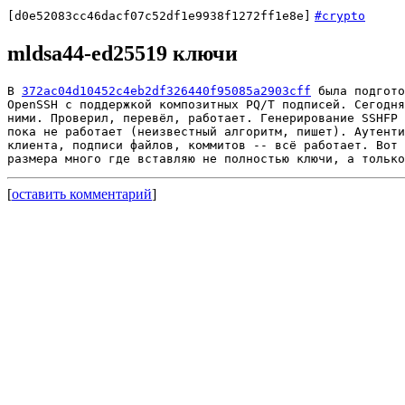
[d0e52083cc46dacf07c52df1e9938f1272ff1e8e]
#crypto
mldsa44-ed25519 ключи
В 
372ac04d10452c4eb2df326440f95085a2903cff
 была подгото
OpenSSH с поддержкой композитных PQ/T подписей. Сегодня
ними. Проверил, перевёл, работает. Генерирование SSHFP 
пока не работает (неизвестный алгоритм, пишет). Аутенти
клиента, подписи файлов, коммитов -- всё работает. Вот 
[
оставить комментарий
]