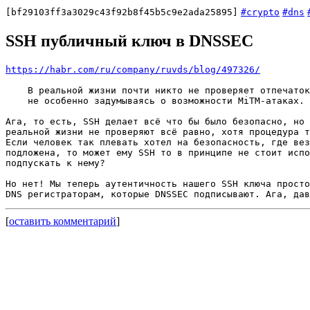
[bf29103ff3a3029c43f92b8f45b5c9e2ada25895]
#crypto
#dns
SSH публичный ключ в DNSSEC
https://habr.com/ru/company/ruvds/blog/497326/
    В реальной жизни почти никто не проверяет отпечаток
    не особенно задумываясь о возможности MiTM-атаках.

Ага, то есть, SSH делает всё что бы было безопасно, но 
реальной жизни не проверяют всё равно, хотя процедура т
Если человек так плевать хотел на безопасность, где вез
подложена, то может ему SSH то в принципе не стоит испо
подпускать к нему?

Но нет! Мы теперь аутентичность нашего SSH ключа просто
[
оставить комментарий
]