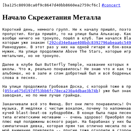
[ba125c80938ca0f9c8647d40bb8660ea2759cf6c]
#concert
Начало Скрежетания Металла
Короткий день, немного групп. Не к началу пришёл, поэто
пропустил. Когда пришёл, то на улице была Алькасар. Как
вообще ничего не тронуло, пошёл в клуб. Там начался Bla
которым уже знаком (
292cd34e0aae408bdc8392796abeaa6c549
Равнодушен. В этот раз у них на одной гитаре и бэк-вока
мужик. На улице продолжили Above The Stars, которые игр
метальчик, но не тронуло.

Далее в клубе был Butterfly Temple, название которых я 
школы. Что ж, реально понравилось! Не знаю что и как та
альбомах, но в зале и слэм добротный был и всё бодреньк
слова в песнях.

На улице продолжила Гробовая Доска, с которой тоже в пр
(
055ca675d197df53bb6fc78eca230a4dbae3b74b
) уже был знак
заводная, но по мне лучше грайнда.

Заканчивали всё это Фиенд. Вот они люто понравились! Оч
музыка. И медляки с чистым вокалом, почему то напоминав
кучей blast-beat-ов зубодробёж. В конце была пара песен
типа египетскими мотивами -- очень здорово! Приобрёл па
плюс ещё полдюжины всякого pagan. На барабанах у них бы
симпатичная девка, которая прям так отлично месила по н
моё внимание привлекла -- другие тоже отходили в сторон