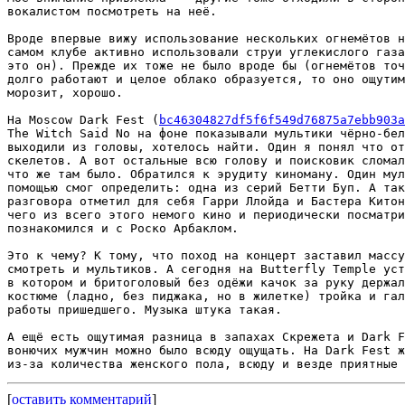
вокалистом посмотреть на неё.

Вроде впервые вижу использование нескольких огнемётов н
самом клубе активно использовали струи углекислого газа
это он). Прежде их тоже не было вроде бы (огнемётов точ
долго работают и целое облако образуется, то оно ощутим
морозит, хорошо.

На Moscow Dark Fest (
bc46304827df5f6f549d76875a7ebb903a
The Witch Said No на фоне показывали мультики чёрно-бел
выходили из головы, хотелось найти. Один я понял что от
скелетов. А вот остальные всю голову и поисковик сломал
что же там было. Обратился к эрудиту киноману. Один мул
помощью смог определить: одна из серий Бетти Буп. А так
разговора отметил для себя Гарри Ллойда и Бастера Китон
чего из всего этого немого кино и периодически посматри
познакомился и с Роско Арбаклом.

Это к чему? К тому, что поход на концерт заставил массу
смотреть и мультиков. А сегодня на Butterfly Temple уст
в котором и бритоголовый без одёжи качок за руку держал
костюме (ладно, без пиджака, но в жилетке) тройка и гал
работы пришедшего. Музыка штука такая.

А ещё есть ощутимая разница в запахах Скрежета и Dark F
вонючих мужчин можно было всюду ощущать. На Dark Fest ж
[
оставить комментарий
]