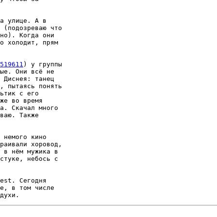
а улице. А в

 (подозреваю что

но). Когда они

о холодит, прям

519611
) у группы

ые. Они всё не

 Диснея: танец

, пытаясь понять

ьтик с его

же во время

а. Скачал много

ваю. Также

 немого кино

раивали хоровод,

 в нём мужика в

стуке, небось с

est. Сегодня

е, в том числе
