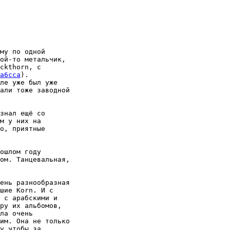
му по одной

ой-то метальчик,

ckthorn, с

a6cca
).

ле уже был уже

али тоже заводной

знал ещё со

м у них на

о, приятные

ошлом году

ом. Танцевальная,

ень разнообразная

шие Korn. И с

 с арабскими и

ру их альбомов,

ла очень

им. Она не только

у чтобы за
