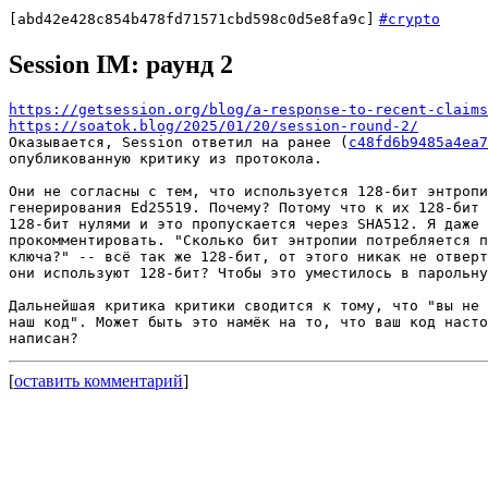
[abd42e428c854b478fd71571cbd598c0d5e8fa9c]
#crypto
Session IM: раунд 2
https://getsession.org/blog/a-response-to-recent-claims
https://soatok.blog/2025/01/20/session-round-2/
Оказывается, Session ответил на ранее (
c48fd6b9485a4ea7
опубликованную критику из протокола.

Они не согласны с тем, что используется 128-бит энтропи
генерирования Ed25519. Почему? Потому что к их 128-бит 
128-бит нулями и это пропускается через SHA512. Я даже 
прокомментировать. "Сколько бит энтропии потребляется п
ключа?" -- всё так же 128-бит, от этого никак не отверт
они используют 128-бит? Чтобы это уместилось в парольну
Дальнейшая критика критики сводится к тому, что "вы не 
наш код". Может быть это намёк на то, что ваш код насто
[
оставить комментарий
]