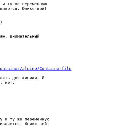
 и ту же переменную

вляется. Юникс-вей!

)

аю. Внимательный

ontainer/alpine/Containerfile
лять для жипижи. И

у и ту же переменную

ивляется. Юникс-вей!
