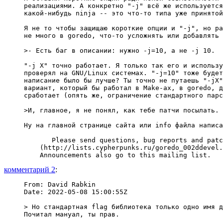
реализациями. А конкретно "-j" всё же используется
какой-нибудь ninja -- это что-то типа уже принятой
Я не то чтобы защищаю короткие опции и "-j", но ра
не много в goredo, что-то усложнять или добавлять 
>- Есть баг в описании: нужно -j=10, а не -j 10.

"-j X" точно работает. Я только так его и использу
проверял на GNU/Linux системах. "-j=10" тоже будет
написание было бы лучше? Ты точно не путаешь "-jX"
вариант, который бы работал в Make-ах, в goredo, д
сработает (опять же, ограничение стандартного парс
>И, главное, я не понял, как тебе патчи посылать.

Ну на главной странице сайта или info файла написа
       Please send questions, bug reports and patc
    (http://lists.cypherpunks.ru/goredo_002ddevel.
комментарий 2
:
From: David Rabkin

Date: 2022-05-08 15:00:55Z

> Но стандартная flag библиотека только одно имя д
Почитал мануал, ты прав.
