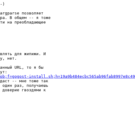
-)

argparse позволяет

ра. В общем -- я тоже

ти на преобладающее

влять для жипижи. И

у, нет.

анный URL, то я бы

ob;f=gogost-install.sh;h=19a9b484ecbc565ab96fab8997e8c49
даст -- мне тоже так

 один раз, получаешь

 доверие гвоздями к
