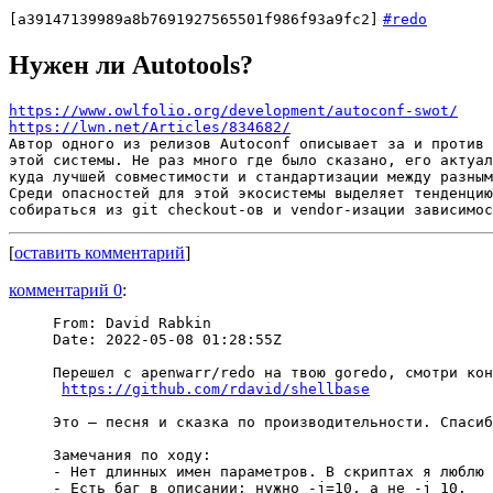
[a39147139989a8b7691927565501f986f93a9fc2]
#redo
Нужен ли Autotools?
https://www.owlfolio.org/development/autoconf-swot/
https://lwn.net/Articles/834682/
Автор одного из релизов Autoconf описывает за и против 
этой системы. Не раз много где было сказано, его актуал
куда лучшей совместимости и стандартизации между разным
Среди опасностей для этой экосистемы выделяет тенденцию
[
оставить комментарий
]
комментарий 0
:
From: David Rabkin

Date: 2022-05-08 01:28:55Z

Перешел с apenwarr/redo на твою goredo, смотри кон
https://github.com/rdavid/shellbase
Это — песня и сказка по производительности. Спасиб
Замечания по ходу:

- Нет длинных имен параметров. В скриптах я люблю 
- Есть баг в описании: нужно -j=10, а не -j 10.
