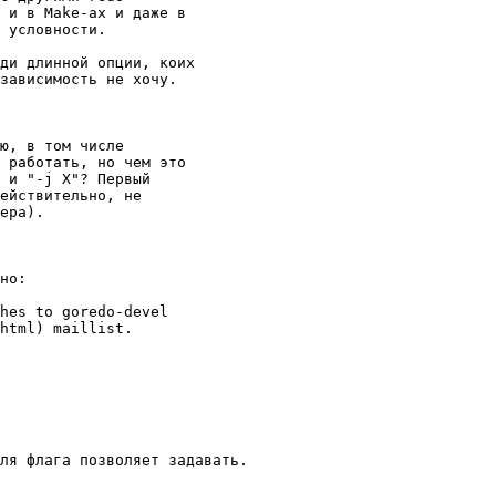
 и в Make-ах и даже в

 условности.

ди длинной опции, коих

зависимость не хочу.

ю, в том числе

 работать, но чем это

 и "-j X"? Первый

ействительно, не

ера).

но:

hes to goredo-devel

html) maillist.

ля флага позволяет задавать.
