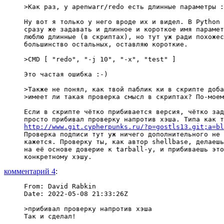
>Как раз, у apenwarr/redo есть длинные параметры :
Ну вот я только у него вроде их и видел. В Python 
сразу же задавать и длинное и короткое имя парамет
люблю длинные (в скриптах), но тут уж ради похожес
большинство остальных, оставляю короткие.

>CMD [ "redo", "-j 10", "-x", "test" ]

Это частая ошибка :-)

>Также не понял, как твой паблик ки в скрипте доба
>имеет ли такая проверка смысл в скриптах? По-моем
Если в скрипте чётко прибивается версия, чётко зад
http://www.git.cypherpunks.ru/?p=gostls13.git;a=bl
Проверка подписи тут уж ничего дополнительного не 
кажется. Проверку ты, как автор shellbase, делаешь
на её основе доверие к tarball-у, и прибиваешь это
комментарий 4
:
From: David Rabkin

Date: 2022-05-08 21:33:26Z

>прибивал проверку напротив хэша
