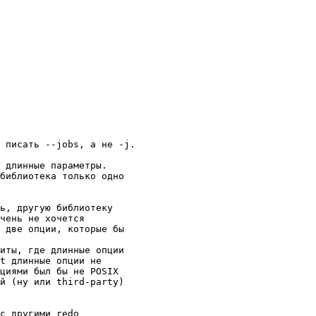
 писать --jobs, а не -j.

 длинные параметры.

библиотека только одно

ь, другую библиотеку

чень не хочется

 две опции, которые бы

иты, где длинные опции

t длинные опции не

циями был бы не POSIX

й (ну или third-party)

с другими redo
