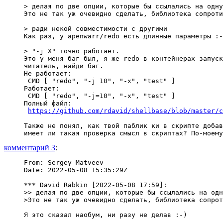
> делая по две опции, которые бы ссылались на одну
Это не так уж очевидно сделать, библиотека сопроти
> ради некой совместимости с другими

Как раз, у apenwarr/redo есть длинные параметры :-
> "-j X" точно работает.

Это у меня баг был, я же redo в контейнерах запуск
читатель, найди баг.

Не работает:

 CMD [ "redo", "-j 10", "-x", "test" ]

Работает:

 CMD [ "redo", "-j=10", "-x", "test" ]

Полный файл:

https://github.com/rdavid/shellbase/blob/master/c
Также не понял, как твой паблик ки в скрипте добав
комментарий 3
:
From: Sergey Matveev

Date: 2022-05-08 15:35:29Z

*** David Rabkin [2022-05-08 17:59]:

>> делая по две опции, которые бы ссылались на одн
>Это не так уж очевидно сделать, библиотека сопрот
Я это сказал наобум, ни разу не делав :-)
