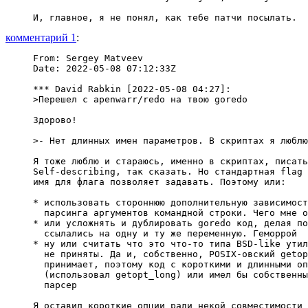
комментарий 1
:
From: Sergey Matveev

Date: 2022-05-08 07:12:33Z

*** David Rabkin [2022-05-08 04:27]:

>Перешел с apenwarr/redo на твою goredo

Здорово!

>- Нет длинных имен параметров. В скриптах я люблю
Я тоже люблю и стараюсь, именно в скриптах, писать
Self-describing, так сказать. Но стандартная flag 
имя для флага позволяет задавать. Поэтому или:

* использовать стороннюю дополнительную зависимост
  парсинга аргументов командной строки. Чего мне о
* или усложнять и дублировать goredo код, делая по
  ссылались на одну и ту же переменную. Геморрой

* ну или считать что это что-то типа BSD-like утил
  не приняты. Да и, собственно, POSIX-овский getop
  принимает, поэтому код с короткими и длинными оп
  (использовал getopt_long) или имел бы собственны
  парсер

Я оставил короткие опции ради некой совместимости 