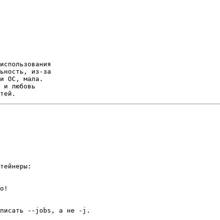
использования

ьность, из-за

и ОС, мала.

 и любовь

тейнеры:

о!

писать --jobs, а не -j.
