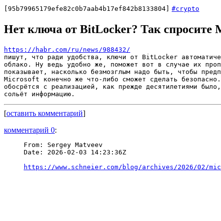
[95b79965179efe82c0b7aab4b17ef842b8133804]
#crypto
Нет ключа от BitLocker? Так спросите M
https://habr.com/ru/news/988432/
пишут, что ради удобства, ключи от BitLocker автоматиче
облако. Ну ведь удобно же, поможет вот в случае их проп
показывает, насколько безмозглым надо быть, чтобы предп
Microsoft конечно же что-либо сможет сделать безопасно.
обосрётся с реализацией, как прежде десятилетиями было,
[
оставить комментарий
]
комментарий 0
:
From: Sergey Matveev

Date: 2026-02-03 14:23:36Z

https://www.schneier.com/blog/archives/2026/02/mic