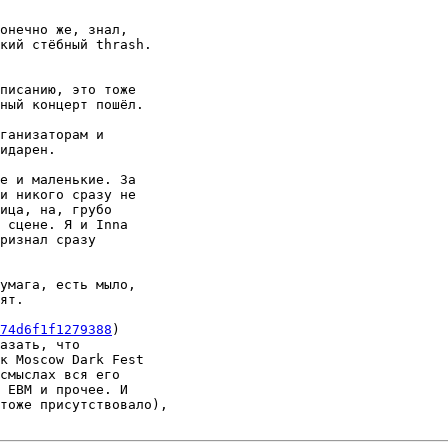
онечно же, знал,

кий стёбный thrash.

писанию, это тоже

ный концерт пошёл.

ганизаторам и

идарен.

е и маленькие. За

и никого сразу не

ица, на, грубо

 сцене. Я и Inna

ризнал сразу

умага, есть мыло,

ят.

74d6f1f1279388
)

азать, что

к Moscow Dark Fest

смыслах вся его

 EBM и прочее. И

тоже присутствовало),
