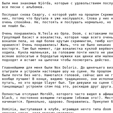
Были мне знакомые Njörda, которые с удовольствием послу
все песни с альбомов.

Послушал снова Сваргу, с которой ушёл на прошлом Скреже
них, потому что брутала я уже наслушался. Слова у них н
очень спокойна. Не, постоять и послушать нормально, но 
не пошёл бы.

Очень понравились N.Tesla из Орла. Doom, с вставками по
Гроулящий басист и вокалистка, которая чаще всего очень
вокалом пела, но ещё более крутым скримингом, тембр кот
нравился! Очень понравились! Жаль, что не было никаких 
восторге. Там был момент, где вокалистка куклой верёвоч
ходила. Кукла маленькая, за головами почти никто не уви
всякие волосатые и бородатые мужики как щенки или мален
подходят и встают на цыпочки чтобы посмотреть действо.

Главнейшими для меня были Nox Doloris. До щенячьего виз
отыграли и устроили настоящее шоу на сцене. На прошлом 
были почти без него. Намотался головой, сейчас шея не г
вообще лучшие! В конце, видимо традиционно, они исполни
путать, но это вроде Slayer был. Три девушки на сцене (
танцовщицы) устроили слэм под это, раскидав друг друга.
Полностью отслушал Morokh, которого часто видел в афиша
black, с постоянно воящими гитарами (обожаю это!). Мест
начинается. Прикольно, здорово. Понравились. Прикупил б
Dominia, выступавшая в клубе, играющая нечто типа doom 
тронула никак, хотя многим нравилась.
