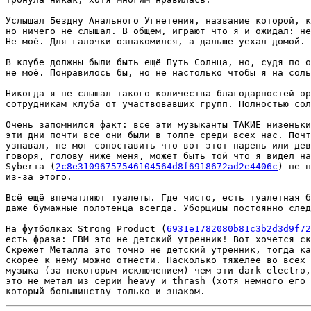
Услышал Бездну Анального Угнетения, название которой, к
но ничего не слышал. В общем, играют что я и ожидал: не
Не моё. Для галочки ознакомился, а дальше уехал домой.

В клубе должны были быть ещё Путь Солнца, но, судя по о
не моё. Понравилось бы, но не настолько чтобы я на соль
Никогда я не слышал такого количества благодарностей ор
сотрудникам клуба от участвовавших групп. Полностью сол
Очень запомнился факт: все эти музыканты ТАКИЕ низеньки
эти дни почти все они были в толпе среди всех нас. Почт
узнавал, не мог сопоставить что вот этот парень или дев
говоря, голову ниже меня, может быть той что я видел на
Syberia (
2c8e31096757546104564d8f6918672ad2e4406c
) не п
из-за этого.

Всё ещё впечатляют туалеты. Где чисто, есть туалетная б
даже бумажные полотенца всегда. Уборщицы постоянно след
На футболках Strong Product (
6931e1782080b81c3b2d3d9f72
есть фраза: EBM это не детский утренник! Вот хочется ск
Скрежет Металла это точно не детский утренник, тогда ка
скорее к нему можно отнести. Насколько тяжелее во всех 
музыка (за некоторым исключением) чем эти dark electro,
это не метал из серии heavy и thrash (хотя немного его 