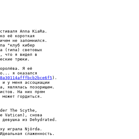
стиваля Anna KiaRa.

ко её короткая

ичем не запомнился.

па "клуб кибер

а (типа) световых

, что я видел в

еские трюки.

оролёва. Я её

о... я оказался

8a30114afffbcb2bce6f5
).

 и у меня ассоциации

а, являлась позорищем.

истов. На них прям

 может гордиться.

der The Scythe,

e Vatican), снова

 девушка из Dehydrated.

ху играла Njörda.

Идеальная слаженность.
