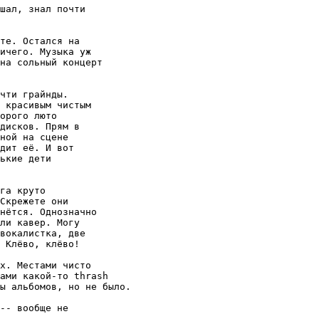
шал, знал почти

те. Остался на

ичего. Музыка уж

на сольный концерт

чти грайнды.

 красивым чистым

орого люто

дисков. Прям в

ной на сцене

дит её. И вот

ькие дети

га круто

Скрежете они

нётся. Однозначно

ли кавер. Могу

вокалистка, две

 Клёво, клёво!

х. Местами чисто

ами какой-то thrash

ы альбомов, но не было.

-- вообще не
