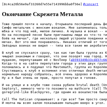
[8c4ca20b56e9af33260d7e55e7143996bba0f56e]
#concert
Окончание Скрежета Металла
Тоже пришёл почти к началу. Открывала последний день фе
Симфо метальчик с женским вокалом. Мне запомнилась толь
юбка и что под ней, милое личико. А музыка и вокал -- н
Но на последней песне были приглашены люди из что-то ти
боёв на мечах", где несколько людей устроили поединки н
мечах. Вот это мне понравилось. Никаких отличий от того
Звёздных воинах не видел -- типа все такие же акробатич
В клуб не спускался сразу, так как там была группа из К
чмырил знакомым и говорил, что они позорят наш город. Н
мудаком, перепутавшим её с Nosłeep (
ab593349b33cdd37c66
Когда-то в на сайте перепутали города у этих двух групп
поломались и я подумал что Mastemath, группа из Королёв
Спустившись к клуб я вспомнил этих отличных death метал
нормально народу собралось, всё очень здорово и Королёв
Ну а я был очень не прав, просто попутал в голове.

И на улице и в клубе тоже снова рубили brutal death (Un
Septory), немного чего-то похожего на mathcore (Call Th
goregrind-like Blackpyres, где одним из вокалистов была
Call The Vatican спрашивает: а где все? Там просто свер
И молча мы всем залом показываем пальцем вверх в угол. 