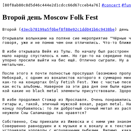
[80f8ab80c8d5d46c444e2d1cdcc66d67cceb4a76]
#concert
#fun
Второй день Moscow Folk Fest
Второй (
43ecb78199a5f0bef8f88e92c1dd041b6c9438be
) день 
Открывали волынками на поляне сие мероприятие "Чёрные ч
говоря, уже и не помню чем они отличились. Что-то ближе
В избе открывала Вейя из Тулы. По началу был расстроен 
мало народу спустилось к ним. Но где-то на середине под
упорно просили выйти на бис ещё. Отлично сыграли. Ну а 
метальчик.

После этого я почти полностью прослушал (возможно пропу
Небокрай, с одним из вокалистов которого я суммарно мин
как-то на концертах Only Fetish Fest. Уже с частью песе
как есть альбомы. Наверное за эти два дня они были един
кой какие но black metal элементы присутствовали. Здоро
В избе продолжил Стожар из Ярославля. Очень понравились
гитары и, такой, эпичный мужской вокал, pagan metal. На
концу поубавилось: то ли добротный сочный метал их расп
неужели Сны Саламандры так нравятся?

Собственно, Сны приехали из Ижевска и с ними уже знаком
Совершенно равнодушен и к музыке и к вокалу и к текстам
устраивали хороводы с игрушечными рыбками. Видимо, кака