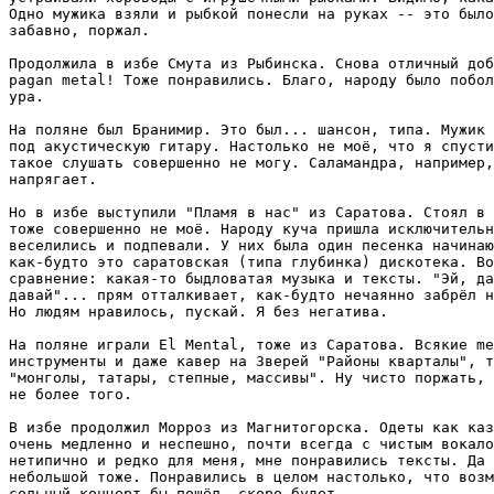
Одно мужика взяли и рыбкой понесли на руках -- это было
забавно, поржал.

Продолжила в избе Смута из Рыбинска. Снова отличный доб
pagan metal! Тоже понравились. Благо, народу было побол
ура.

На поляне был Бранимир. Это был... шансон, типа. Мужик 
под акустическую гитару. Настолько не моё, что я спусти
такое слушать совершенно не могу. Саламандра, например,
напрягает.

Но в избе выступили "Пламя в нас" из Саратова. Стоял в 
тоже совершенно не моё. Народу куча пришла исключительн
веселились и подпевали. У них была один песенка начинаю
как-будто это саратовская (типа глубинка) дискотека. Во
сравнение: какая-то быдловатая музыка и тексты. "Эй, да
давай"... прям отталкивает, как-будто нечаянно забрёл н
Но людям нравилось, пускай. Я без негатива.

На поляне играли El Mental, тоже из Саратова. Всякие me
инструменты и даже кавер на Зверей "Районы кварталы", т
"монголы, татары, степные, массивы". Ну чисто поржать, 
не более того.

В избе продолжил Морроз из Магнитогорска. Одеты как каз
очень медленно и неспешно, почти всегда с чистым вокало
нетипично и редко для меня, мне понравились тексты. Да 
небольшой тоже. Понравились в целом настолько, что возм
сольный концерт бы пошёл, скоро будет.
