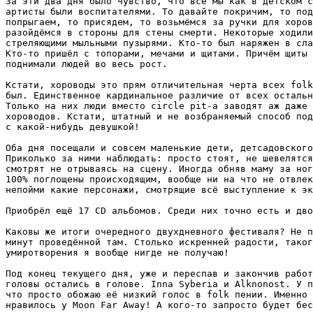
За эти два дня было чувство, что все мы как в детском с
артисты были воспитателями. То давайте покричим, то под
попрыгаем, то присядем, то возьмёмся за ручки для хоров
разойдёмся в стороны для стены смерти. Некоторые ходили
стреляющими мыльными пузырями. Кто-то был наряжен в сла
Кто-то пришёл с топорами, мечами и щитами. Причём щиты 
поднимали людей во весь рост.

Кстати, хороводы это прям отличительная черта всех folk
был. Единственное кардинальное различие от всех остальн
Только на них люди вместо circle pit-а заводят аж даже 
хороводов. Кстати, штатный и не возбраняемый способ под
с какой-нибудь девушкой!

Оба дня посещали и совсем маленькие дети, детсадовского
Приколько за ними наблюдать: просто стоят, не шевелятся
смотрят не отрываясь на сцену. Иногда обняв маму за ног
100% поглощены происходящим, вообще ни на что не отвлек
непойми какие персонажи, смотрящие всё выступление к эк
Приобрёл ещё 17 CD альбомов. Среди них точно есть и дво
Каковы же итоги очередного двухдневного фестиваля? Не п
минут проведённой там. Столько искренней радости, таког
умиротворения я вообще нигде не получаю!

Под конец текущего дня, уже и переспав и закончив работ
головы остались в голове. Inna Syberia и Alknonost. У п
что просто обожаю её низкий голос в folk пении. Именно 
нравилось у Moon Far Away! А кого-то запросто будет бес