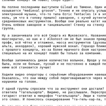
На поляне последними выступили Gilead из Тюмени. Один и
называется "medieval groove". Точнее и не описать услыш
электронной музыки, что-то типа Ozric Tentacles (я в эл
ноль, уж что в голову пришло) заводное, с кучей аутенти
средневековых инструментов. Вообще они реально катят на
Очень клёвое заводное и танцевальное! Стенку на стенку 
группа.

Ну а заканчивала это всё Сварга из Жуковского. Название
многократно, но как и с Alkonost-ом не был знаком прежд
профи, всё чётко и отлажено, масса инструментов (духовы
альта, аккордеон), хороший мужской вокал. Гораздо ближе
с прошлого концерта, из-за более мрачного doom настроен
специально на их концерт пошёл бы только за компанию.

Вообще запомнилось дикое количество волынок. Вроде у по
была, если не больше, пускай и не постоянно в каждой пе
ними всё становится лучше!

Ходили видео операторы с серьёзным оборудованием навеша
Оказалось, что они между собой переговариваются через м
наушники на голове.

У одной группы спросили что за инструмент они достали? 
ответила "тагельхарпа". Видимо, не расслышали. Переспро
гитарист ответил в микрофон "тагельхарпа". Люди в толпе
это слово. И понеслось скандирование "та-гель-хар-па, т