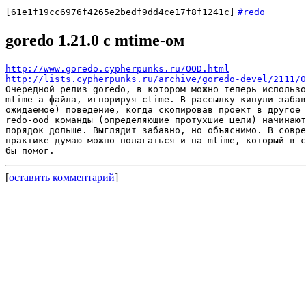
[61e1f19cc6976f4265e2bedf9dd4ce17f8f1241c]
#redo
goredo 1.21.0 с mtime-ом
http://www.goredo.cypherpunks.ru/OOD.html
http://lists.cypherpunks.ru/archive/goredo-devel/2111/0
Очередной релиз goredo, в котором можно теперь использо
mtime-а файла, игнорируя ctime. В рассылку кинули забав
ожидаемое) поведение, когда скопировав проект в другое 
redo-ood команды (определяющие протухшие цели) начинают
порядок дольше. Выглядит забавно, но объяснимо. В совре
практике думаю можно полагаться и на mtime, который в с
[
оставить комментарий
]