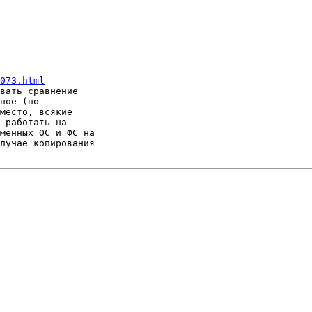
073.html
вать сравнение

ное (но

место, всякие

 работать на

менных ОС и ФС на

лучае копирования
