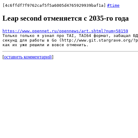
[4c6ffdf7f9762caf5f5a6005d4765929939baf1a]
#time
Leap second отменяется с 2035-го года
https://www.opennet.ru/opennews/art.shtml?num=58159
Только только я узнал про TAI, TAI64 формат, забацал БД
секунд для работы в Go (http://www.git.stargrave.org/?p
[
оставить комментарий
]