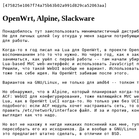
[475825e1067f74a75b63b02a991d829ca52063aa]
OpenWrt, Alpine, Slackware
Понадобилось тут заиспользовать минималистичный дистриб
Не для личных целей (ну откуда у меня задачи потребующи
для работы.

Когда-то я год писал на Lua для OpenWrt, в проекте Open
воспоминаниям это то что нужно. Но через год, как я зак
заниматься, как ушёл с первой работы -- там начали убир
Lua-based MVC web-интерфейс и использовать JavaScript п
Решили, что такой WebUI вообще не вариант. Использовать
тоже так себе идея. На OpenWrt забиваю после этого.

Вариантов на GNU/Linux, не только для amd64 -- толком т
Но обнаружил, что в Alpine, который планировал когда-то
ACF: WebUI для конфигурирования, тоже являющийся MVC we
Lua, как в OpenWrt LuCI когда-то. Но только уже без UCI
подобного: если ACF модуль хочет настраивать сеть, то о
править /etc/network/interface файл. И за и против, кон
выглядит как что надо.

Но вот не нахожу я нигде никаких пояснений как мне, туп
пересобрать его из исходников. Да и вообще в GNU/Linux 
это предлагает штатно сделать, в отличии от BSD.
