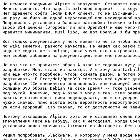
Но немного поадминил Alpine в виртуалке. Оставляет прия
Ничего лишнего. Что надо (в extended версии) -- с ходу 
Нет древнего софта (если DHCP клиент, то не ISC-шный). 
ни разу не было ни одной недостающей или неожиданной ко
Понравилась установка и базовая настройка (всякие setup
выбор SSH демона (Dropbear ли или OpenSSH) и ещё чего-т
нравится минимализм, musl libc, но вот OpenSSH я бы пре
Вот только документация у него какая-то не то чтобы пол
по wiki заметки, разного качества. Не нашёл как разом с
ведь не сидеть же в online, пока учусь его настраивать.
чем вообще забивший на документацию, как мне показалось
Но вот что не нравится: образ Alpine не содержит кучу в
разработки. Мол, ставь из пакетов. А я хочу или tarball
или ещё что-то подобное, чтобы скачать разом, а потом о
подтягивать. В Free/Net/OpenBSD системах всё нужное для
разработки (Си компилятор полноценный, как минимум) име
большие DVD образы Debian (в своё время) -- тоже уверен
под рукой. Конечно, под Alpine я могу в real-time режим
пакеты и потом кэш с ними подкладывать, но я не уверен 
нужно скачаю, плюс всегда есть вероятность недоступност
уж если здоровый .iso скачал, то от доступности не зави
Поэтому откладываю Alpine, хоть он и оставляет очень пр
впечатления (всё на забуду, как я негодовал, когда Open
установки пошла скачивать firmware из Интернета, без сп
Решил попробовать Slackware, к которому у меня вроде не
но как и опыта работы. Зато у него здоровый DVD, где то