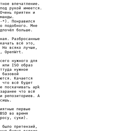
тное впечатление.

под рукой имеется.

Очень приятен и

манды.

-*). Понравился

о подобного. Мне

дпочёл больше.

ная. Разбросанные

качать всё это,

 Но всяко лучше,

, OpenWrt.

сего нужного для

 или ISO образ

ттуда нужное

 базовой

ются. Качается

 что всё будет

е поскачивать apk

заранее что всё

и репозиториев. А

сишь.

иятные первые

BSD во время

росу, суки).

 было претензий,

чно будут всякие
