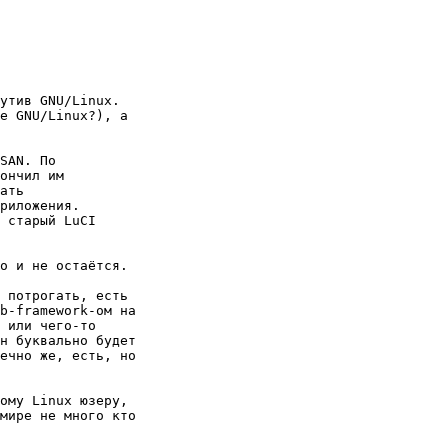
утив GNU/Linux.

е GNU/Linux?), а

SAN. По

ончил им

ать

риложения.

 старый LuCI

о и не остаётся.

 потрогать, есть

b-framework-ом на

 или чего-то

н буквально будет

ечно же, есть, но

ому Linux юзеру,

мире не много кто
