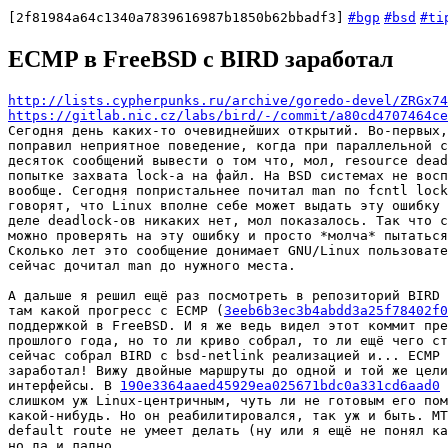
[2f81984a64c1340a7839616987b1850b62bbadf3]
#bgp
#bsd
#ti
ECMP в FreeBSD с BIRD заработал
http://lists.cypherpunks.ru/archive/goredo-devel/ZRGx74
https://gitlab.nic.cz/labs/bird/-/commit/a80cd4707464ce
Сегодня день каких-то очевиднейших открытий. Во-первых,
поправил неприятное поведение, когда при параллельной с
десяток сообщений вывести о том что, мол, resource dead
попытке захвата lock-а на файл. На BSD системах не восп
вообще. Сегодня попристальнее почитал man по fcntl lock
говорят, что Linux вполне себе может выдать эту ошибку 
деле deadlock-ов никаких нет, мол показалось. Так что с
можно проверять на эту ошибку и просто *молча* пытаться
Сколько лет это сообщение донимает GNU/Linux пользовате
сейчас дочитал man до нужного места.

А дальше я решил ещё раз посмотреть в репозиторий BIRD 
там какой прогресс с ECMP (
3eeb6b3ec3b4abdd3a25f78402f0
поддержкой в FreeBSD. И я же ведь видел этот коммит пре
прошлого года, но то ли криво собрал, то ли ещё чего ст
сейчас собрал BIRD с bsd-netlink реализацией и... ECMP 
заработал! Вижу двойные маршруты до одной и той же цели
интерфейсы. В 
190e3364aaed45929ea025671bdc0a331cd6aad0
 
слишком уж Linux-центричным, чуть ли не готовым его пом
какой-нибудь. Но он реабилитировался, так уж и быть. MT
default route не умеет делать (ну или я ещё не понял ка