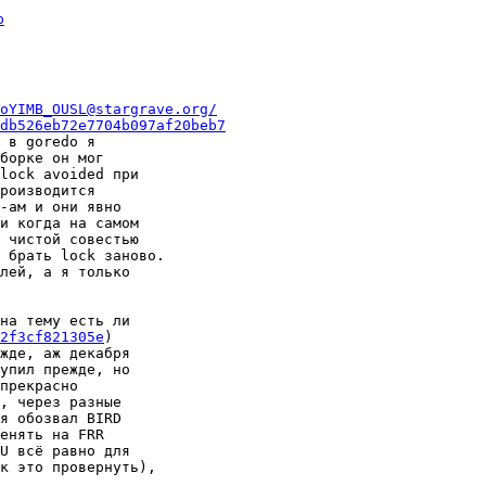
p
oYIMB_OUSL@stargrave.org/
db526eb72e7704b097af20beb7
 в goredo я

борке он мог

lock avoided при

роизводится

-ам и они явно

и когда на самом

 чистой совестью

 брать lock заново.

лей, а я только

на тему есть ли

2f3cf821305e
)

жде, аж декабря

упил прежде, но

прекрасно

, через разные

я обозвал BIRD

енять на FRR

U всё равно для

к это провернуть),
