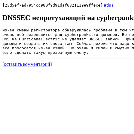
[23d5ef7ad7954cd980f9d91daf6821119e9ffece]
#dns
DNSSEC непротухающий на cypherpunks.r
Из-за смены регистратора обнаружилась проблема в том чт
очень всё резольвится для cypherpunks.ru доменов. Во-пе
DNS на HurricaneElectric не удаляет DNSSEC записи. Приш
домены и создать их снова там. Сейчас похоже что надо ж
всё прососётся из-за кэшей. Не очень я силён и смутно п
[
оставить комментарий
]