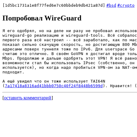
[1d5bc1731a1e8f77fed6e7c60bbdeb9db421a87d]
#bsd
#crypto
Попробовал WireGuard
Я его одобрял, но на деле ни разу не пробовал использов
wireguard-go реализацию и wireguard-tools. Всё собралос
первого раза всё настроил -- всё заработало, как по мас
показал сильно скачущую скорость, но достигающую 800 Mb
адресами поверх туннеля тоже по IPv6. Для userspace Go 
считаю это отлично. В своём GoVPN я достигал вроде толь
Mbps. Продолжаю и дальше одобрять этот VPN! Я всё равно
возможности стал бы использовать IPsec (собственно, он 
используется), но когда надо пробиться VPN-ом за NAT-ом
подходит.

А ещё увидел что он тоже использует TAI64N

(
7a17418a8316ad41bbb0750c40f24f8448b6599d
[
оставить комментарий
]