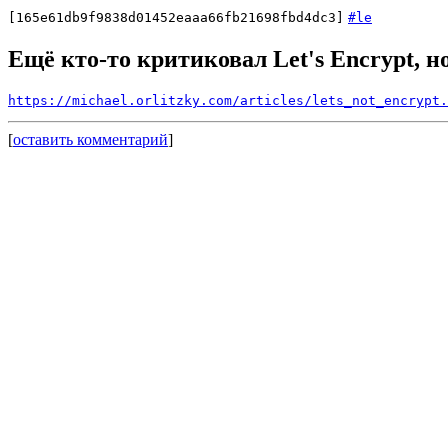
[165e61db9f9838d01452eaaa66fb21698fbd4dc3]
#le
Ещё кто-то критиковал Let's Encrypt, н
https://michael.orlitzky.com/articles/lets_not_encrypt.
[
оставить комментарий
]