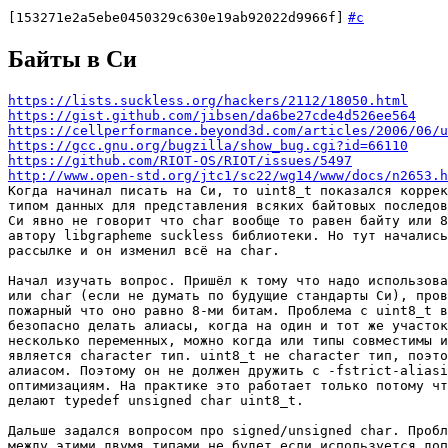
[153271e2a5ebe0450329c630e19ab92022d9966f]
#c
Байты в Си
https://lists.suckless.org/hackers/2112/18050.html
https://gist.github.com/jibsen/da6be27cde4d526ee564
https://cellperformance.beyond3d.com/articles/2006/06/u
https://gcc.gnu.org/bugzilla/show_bug.cgi?id=66110
https://github.com/RIOT-OS/RIOT/issues/5497
http://www.open-std.org/jtc1/sc22/wg14/www/docs/n2653.h
Когда начинал писать на Си, то uint8_t показался коррек
типом данных для представления всяких байтовых последов
Си явно не говорит что char вообще то равен байту или 8
автору libgrapheme suckless библиотеки. Но тут начались
рассылке и он изменил всё на char.

Начал изучать вопрос. Пришёл к тому что надо использова
или char (если не думать по будущие стандарты Си), пров
пожарный что оно равно 8-ми битам. Проблема с uint8_t в
безопасно делать алиасы, когда на один и тот же участок
несколько переменных, можно когда или типы совместимы и
является character тип. uint8_t не character тип, поэто
алиасом. Поэтому он не должен дружить с -fstrict-aliasi
оптимизациям. На практике это работает только потому чт
делают typedef unsigned char uint8_t.

Дальше задался вопросом про signed/unsigned char. Пробл
между этими двумя типами не будет если используется доп