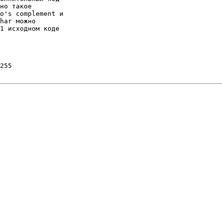
но такое

o's complement и

har можно

1 исходном коде

255
