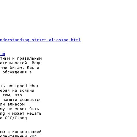
nderstanding-strict-aliasing.html
tm
тным и правильным

ательностей. Ведь

-ми битам. Как и

 обсуждения в

ть unsigned char

еряя на всякий

 том, что

 памяти ссылаются

ли алиасом

му не может быть

ng и может мешать

о GCC/Clang

ем с конвертацией

олнительный код
