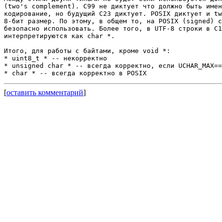
(two's complement). C99 не диктует что должно быть имен
кодирование, но будущий C23 диктует. POSIX диктует и tw
8-бит размер. По этому, в общем то, на POSIX (signed) c
безопасно использовать. Более того, в UTF-8 строки в C1
интерпретируются как char *.

Итого, для работы с байтами, кроме void *:

* uint8_t * -- некорректно

* unsigned char * -- всегда корректно, если UCHAR_MAX==
[
оставить комментарий
]