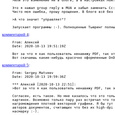
>Или это изменение не в блоге, а в настройках MUA?

Это я нажал group reply в MUA и забыл заменить Cc:
Чисто моя ошибка, прошу прощения. В блоге всё без 
>А что значит "управляет"?

комментарий 4
:
From: Алексей

Date: 2020-10-13 19:51:19Z

Вот за что я как пользователь ненавижу PDF, так эт
комментарий 5
:
From: Sergey Matveev

Date: 2020-10-13 19:59:36Z

*** Алексей [2020-10-13 22:51]:

>Вот за что я как пользователь ненавижу PDF, так э
Согласен, есть такое. Но мне казалось что это толь
картинок. Возможно только пару раз встречал что то
нагромождения плотной векторной графики. Я бы тут 
авторов документов, считающих что без их high-dpi 
насмарку :-).
