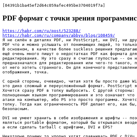
[04391b1ba45ef2d64c059afec495be3704019f7a]
PDF формат с точки зрения программис
https://habr.com/ru/post/523288/
https://habr.com/ru/company/abbyy/blog/108459/
Я не силён в деталях PDF, ни PostScript, ни DVI, ни дру
PDF что и можно услышать от понимающих людей, то только
В основном, в качестве более suckless решения предлагаю
ещё очень много пишут о недостатках PDF как формата для
редактирования. Ну это сразу я считаю глупостью -- он н
предназначался для редактирования или чего-то такого, п
от него хотеть странного. Он для конечного представлени
отображения, точка.

С одной стороны, очевидно, читая хотя бы просто даже Wi
это дико сложный и переусложнённый формат. PostScript я
Хочется сразу PDF в топку выбросить. С другой стороны: 
полноценным языком программирования и это означает что 
атаки на компьютер, ибо PS это просто программа. Хочетс
топку. Тогда как ограниченность PDF делает его, как бы,
безопасным.

DVI не умеет хранить в себе изображения и шрифты -- поэ
являться portable форматом, который бы открывался везде
а если сделать tarball с шрифтами, DVI и EPS?

Некоторые почему то упорно хотят сравнивать PDF с DjVu.