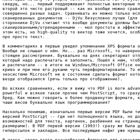
сведущ, но... первый поддерживает полностью векторные п
второй это чисто растровый -- как их вообще можно сравн
совершенно разных задач. Сравнивать их можно только есл
сканированных документов -- DjVu безусловно лучше (для 
сторонники DjVu считают что вообще документы должны быт
сканированными/отрендеренными -- мол простота и эффекти
этом есть, но high-quality то вектор тоже хочется, особ
про просто текст.

В комментариях в первые увидел упоминание XPS формата о
Вообще не слышал о нём. Но... раз Microsoft, то наверно
стоящее рассмотрения. Буквально на днях секретариат отп
который надо распечатать и заполнить. Пошёл к ним, чтоб
и распечатали -- в итоге на Windows/Microsoft Office он
криво и при мне его руками чуть переформатировали. То е
экосистеме Microsoft не в состоянии сделать формат кото
везде отобразился (речь только про отображение).

Во всяких сравнениях, если я вижу что PDF is more advan
powerful и всякое такое прочее чем PostScript, то сразу
бред. Как можно говорить о более продвинутом формате, к
чаше весов буквально язык программирования?

Насколько понимаю, изначально первые версии PDF были ти
версией PostScript -- где нет полноценного языка, но до
возможностей для текста, картинок, разбиения на страниц
размерами). В PDF первой версии (1993!) сразу же была д
гиперссылок и закладок. Все последующие нафиг уже нужны
В итоге, среди всего разнообразия форматов для гарантир