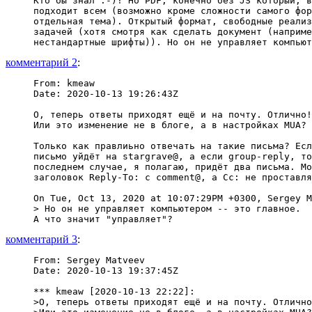
Кто бы знал :-)! Но PDF, конечно без JS который, в
подходит всем (возможно кроме сложности самого фор
отдельная тема). Открытый формат, свободные реализ
задачей (хотя смотря как сделать документ (наприме
комментарий 2
:
From: kmeaw

Date: 2020-10-13 19:26:43Z

О, теперь ответы приходят ещё и на почту. Отлично!

Или это изменение не в блоге, а в настройках MUA?

Только как правлиьно отвечать на такие письма? Есл
письмо уйдёт на stargrave@, а если group-reply, то
последнем случае, я полагаю, придёт два письма. Мо
заголовок Reply-To: с comment@, а Cc: не проставля
On Tue, Oct 13, 2020 at 10:07:29PM +0300, Sergey M
> Но он не управляет компьютером -- это главное.

комментарий 3
:
From: Sergey Matveev

Date: 2020-10-13 19:37:45Z

*** kmeaw [2020-10-13 22:22]:

>О, теперь ответы приходят ещё и на почту. Отлично