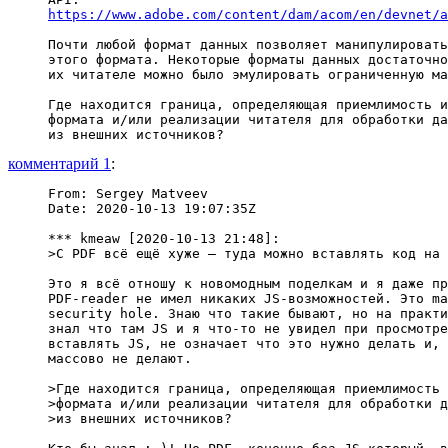
https://www.adobe.com/content/dam/acom/en/devnet/a
Почти любой формат данных позволяет манипулировать
этого формата. Некоторые форматы данных достаточно
их читателе можно было эмулировать ограниченную ма
Где находится граница, определяющая приемлимость и
формата и/или реализации читателя для обработки да
комментарий 1
:
From: Sergey Matveev

Date: 2020-10-13 19:07:35Z

*** kmeaw [2020-10-13 21:48]:

>С PDF всё ещё хуже — туда можно вставлять код на 
Это я всё отношу к новомодным поделкам и я даже пр
PDF-reader не имел никаких JS-возможностей. Это ma
security hole. Знаю что такие бывают, но на практи
знал что там JS и я что-то не увидел при просмотре
вставлять JS, не означает что это нужно делать и, 
массово не делают.

>Где находится граница, определяющая приемлимость 
>формата и/или реализации читателя для обработки д
>из внешних источников?
