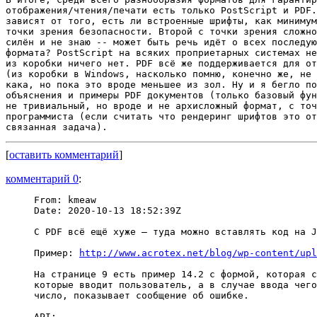
отображения/чтения/печати есть только PostScript и PDF.
зависят от того, есть ли встроенные шрифты, как минимум
точки зрения безопасности. Второй с точки зрения сложно
силён и не знаю -- может быть речь идёт о всех последую
формата? PostScript на всяких проприетарных системах не
из коробки ничего нет. PDF всё же поддерживается для от
(из коробки в Windows, насколько помню, конечно же, не 
кака, но пока это вроде меньшее из зол. Ну и я бегло по
объяснения и примеры PDF документов (только базовый фун
не тривиальный, но вроде и не архисложный формат, с точ
программиста (если считать что рендеринг шрифтов это от
[
оставить комментарий
]
комментарий 0
:
From: kmeaw

Date: 2020-10-13 18:52:39Z

С PDF всё ещё хуже — туда можно вставлять код на J
Пример: 
http://www.acrotex.net/blog/wp-content/upl
На странице 9 есть пример 14.2 с формой, которая с
которые вводит пользователь, а в случае ввода чего
число, показывает сообщение об ошибке.
